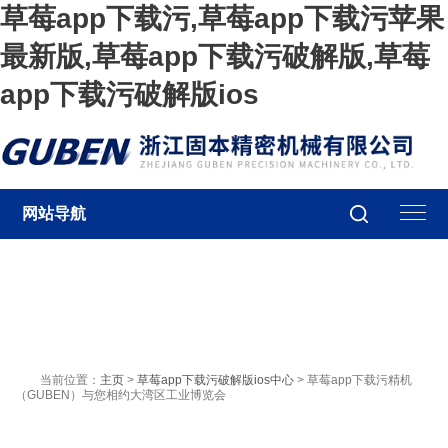
草莓app下载污,草莓app下载污苹果
最新版,草莓app下载污破解版,草莓
app下载污破解版ios
网站导航
当前位置：
主页
>
草莓app下载污破解版ios中心
> 草莓app下载污精机
（GUBEN）与您相约大湾区工业博览会